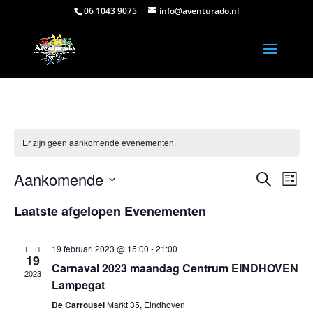
06 1043 9075
info@aventurado.nl
Er zijn geen aankomende evenementen.
Evene
Ev
Aankomende
Zoeken
Lijst
we
Zoeke
Selecteer
nav
en
Laatste afgelopen Evenementen
een
weerg
datum.
navigat
19 februari 2023 @ 15:00
-
21:00
FEB
19
Carnaval 2023 maandag Centrum EINDHOVEN
2023
Lampegat
De Carrousel
Markt 35, Eindhoven